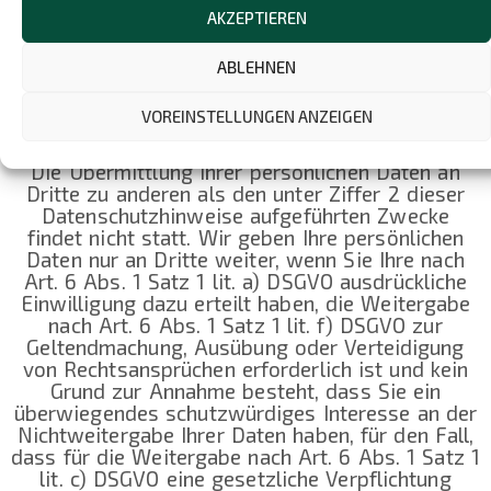
unseres Unternehmens. Informationen erhalten
AKZEPTIEREN
Sie in Datenschutz Hinweis der jeweiligen Seite.
ABLEHNEN
3. WEITERGABE VON DATEN,
SPEICHERDAUER, ÜBERMITTLUNG IN
VOREINSTELLUNGEN ANZEIGEN
DRITTLÄNDER, PROFILING
Die Übermittlung Ihrer persönlichen Daten an
Dritte zu anderen als den unter Ziffer 2 dieser
Datenschutzhinweise aufgeführten Zwecke
findet nicht statt. Wir geben Ihre persönlichen
Daten nur an Dritte weiter, wenn Sie Ihre nach
Art. 6 Abs. 1 Satz 1 lit. a) DSGVO ausdrückliche
Einwilligung dazu erteilt haben, die Weitergabe
nach Art. 6 Abs. 1 Satz 1 lit. f) DSGVO zur
Geltendmachung, Ausübung oder Verteidigung
von Rechtsansprüchen erforderlich ist und kein
Grund zur Annahme besteht, dass Sie ein
überwiegendes schutzwürdiges Interesse an der
Nichtweitergabe Ihrer Daten haben, für den Fall,
dass für die Weitergabe nach Art. 6 Abs. 1 Satz 1
lit. c) DSGVO eine gesetzliche Verpflichtung