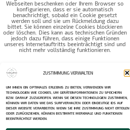
Webseiten beschenken oder Ihrem Browser so
konfigurieren, dass er sie automatisch
benachrichtigt, sobald ein Cookie gesetzt
werden soll und sie um Rückmeldung dazu
bittet. Sie können einzelne Cookies blockieren
oder löschen. Dies kann aus technischen Gründen
jedoch dazu führen, dass einige Funktionen
unseres Internetauftritts beeinträchtigt sind und
nicht mehr vollständig funktionieren.
Ihre Rechte als Betroffener finden Sie unter
ZUSTIMMUNG VERWALTEN
Ziffer 4 dieser Datenschutzhinweise.
UM IHNEN EIN OPTIMALES ERLEBNIS ZU BIETEN, VERWENDEN WIR
2.5 Verlinkungen
TECHNOLOGIEN WIE COOKIES, UM GERÄTEINFORMATIONEN ZU SPEICHERN
BZW. DARAUF ZUZUGREIFEN. WENN SIE DIESEN TECHNOLOGIEN ZUSTIMMEN,
KÖNNEN WIR DATEN WIE DAS SURFVERHALTEN ODER EINDEUTIGE IDS AUF
Soweit auf Webseiten anderer Anbieter verlinkt
DIESER WEBSITE VERARBEITEN. WENN SIE IHRE ZUSTIMMUNG NICHT ERTEILEN
wird, gelten diese Datenschutz Hinweise nicht
ODER ZURÜCKZIEHEN, KÖNNEN BESTIMMTE MERKMALE UND FUNKTIONEN
für deren Inhalte. Welche Daten die Betreiber
BEEINTRÄCHTIGT WERDEN.
dieser Seite möglicherweise erheben, entzieht
sich der Kenntnis und dem Einflussbereich